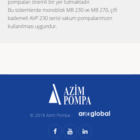
pompaları önemli bir yer tutmaktadır.
Bu sistemlerde monoblok MB 230 ve MB 270, çift
kademeli AVP 230 serisi vakum pompalarımızın
kullanılması uygundur.
© 2018 Azim Pompa -